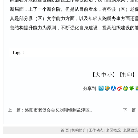
织部召开老区建设组织建设工作会议以后，我们借助东风，全
新局面，上了一个新台阶。但是从目前看来，有些县（区）老
其是部分县（区）文字能力方面，以及年轻人跑腿办事方面还
善结构提升能力为原则，不断强化自身建设，提高组织建设的
Tags：
【
大
中
小
】【
打印
】
分享到:
上一篇
：
洛阳市老促会会长刘湖镜到孟津区..
下一篇
首 页
|
机构简介
|
工作动态
|
老区概况
|
老区政策