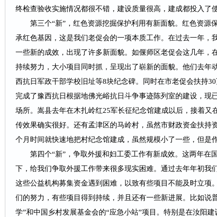
终检查验收实施情况都很不错，建设质量很高，建成都投入了
第三个“新”，红色资源挖掘保护利用有新面貌。
红色资源
承红色基因，这是我们老促会的一项本质工作。在过去一年，
一些新的成效，出现了许多新面貌。如偃师区老促会这几年，
持续努力，大小项目同时抓，呈现出了崭新的面貌。他们去年
西抗日军政干部学校旧址等8块纪念碑。同时在市老促会扶持30
完成了豫西抗日根据地佛光峪抗日斗争事迹陈列室的建设，现
场所。嵩县去年在木扎岭红25军长征纪念馆建成以后，接着又
传效果确实很好。还有孟津区的马岭村，虽然市财政资金扶持
个月时间就快速地把村纪念馆建成，虽然规模小了一些，但是
第四个“新”，争取外援和妇工委工作有新成效。
这两年在
下，给我们争取外援工作带来很多现实困难。通过去年年初我
这些公益机构募集资金遇到困难，以致有些项目不能及时立项
们的努力，有些项目得到持续，并且还有一些新进展。比如说普
学”和中国乡村发展基金会的“应急小站”项目。特别是在汝阳建