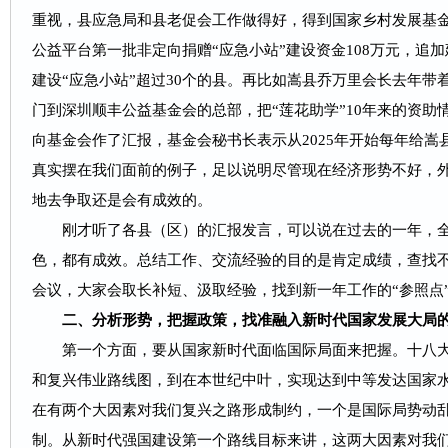
重视，县应急局和县老促会工作做得好，得到国家乡村发展基
公益平台第一批非定向捐赠“应急小站”建设资金108万元，追加
建设“应急小站”超过30个的县。再比如嵩县乔万里会长去年带
门到深圳顺丰公益基金会的总部，把“莲花助学”10年来的资助
向基金会作了汇报，基金会秘书长表示从2025年开始每年给嵩
真实摆在我们面前的例子，足以说明尽管现在经济形势不好，
地去争取还是会有成效的。
刚才听了各县（区）的汇报发言，可以说在过去的一年，全
色，都有成效。总结工作、交流经验的目的是肯定成绩，查找
会议，大家会取长补短、汲取经验，找到新一年工作的“参照点
二、分析形势，把握政策，找准融入新时代国家发展大局的
第一个方面，要从国家新时代面临国际局面来把握。
十八
和复兴伟业路线图，到在本世纪中叶，实现达到中等发达国家
在有两个大因素对我们复兴之路形成制约，一个是国际局势动
制。从新时代强国建设第一个路线目标来讲，这两大因素对我