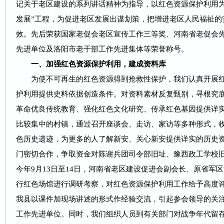
记关于老区建设的系列讲话精神为指导，以红色资源保护利用为
发展”工程，为促进老区发展出谋划策，把增进老区人民福祉的
效。先后荣获国家老促会老区宣传工作三等奖、河南省老促会
先进单位及洛阳市老干部工作先进集体等荣誉称号。
一、加强红色资源保护利用，建成资料库
为使不可再生的红色资源得到抢救性保护，我们认真开展红
护利用提供史料依据创造条件。对资料素材反复甄别，寻根究
革命优良传统教育、强化红色文化研究、传承红色基因提供详
比较集中的村镇，通过召开座谈会、走访、家访等多种形式，
色历史遗迹，为更多的人了解新安、关心新安提供详实的历史
门密切合作，争取资金对陈谢兵团司令部旧址、豫西政工学校
今年9月13日至14日，河南省老区建设促进会副会长、原省军
行红色场馆进行调研考察，对红色资源保护利用工作给予高度
我县以课件加现场讲述的形式作经验交流，引起参会领导的关
工作先进单位。同时，我们组织人员到有关部门对战争年代留