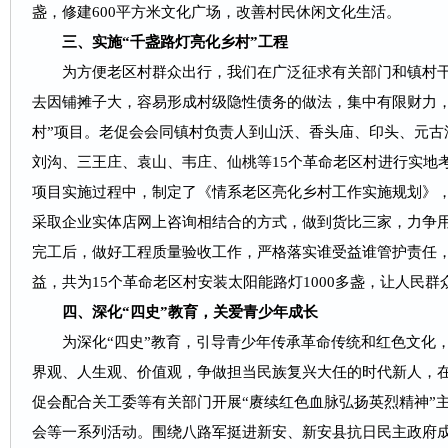
盏，修建600平方米文化广场，改善村民休闲文化生活。
三、实施“千盏路灯亮化乡村”工程
为方便老区村群众出行，我们在广泛征求有关部门和镇村干
去因铺摊子大，容易形成村级隐性债务的做法，集中有限财力，
村”项目。老促会会同镇村负责人到山沃、香头庙、印头、元古
刘沟、三王庄、袁山、韦庄、仙桃等15个革命老区村进行实地
项目实施过程中，制定了《情系老区亮化乡村工作实施规划》
采取企业实体店网上咨询相结合的方式，做到货比三家，力争
完工后，做好工程质量验收工作，严格落实谁受益谁管护责任
益，共为15个革命老区村安装太阳能路灯1000多盏，让人民
四、深化“四史”教育，关爱青少年成长
为深化“四史”教育，引导青少年传承革命传统和红色文化，
界观、人生观、价值观，争做担当民族复兴大任的时代新人，在
促会配合关工委等有关部门开展“赓续红色血脉弘扬英烈精神”
会等一系列活动。围绕八路军挺进新安、新安县抗日民主政府