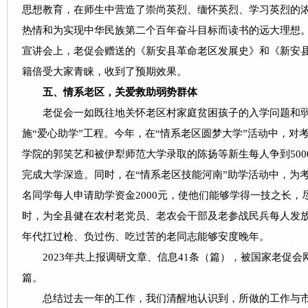
思想教育，在师生中营造了崇尚英烈、缅怀英烈、学习英烈的
热情和为实现中华民族第二个百年奋斗目标而读书的远大理想
宣讲会上，老促会赠送的《新安县革命老区发展史》和《新安
籍倍受大家青睐，收到了预期效果。
五、情系老区，关爱救助弱势群体
老促会一如既往地关怀老区村家庭贫困孩子的入学问题和弱
施“爱心助学”工程。今年，在“情系老区圆梦大学”活动中，对
学院的郭笑艺和被伊犁师范大学录取的陈扬等新生每人争到50
完成大学深造。同时，在“情系老区技能河南”助学活动中，为
名同学每人申请助学资金2000元，使他们能够学得一技之长
时，为全县健在农村老党员、老农会干部及老参战民兵每人发放
年代扛过枪、负过伤、吃过苦的老同志能够安度晚年。
2023年共上报调研文章、信息41条（篇），被国家老促会网
篇。
总结过去一年的工作，我们清醒地认识到，所做的工作与市