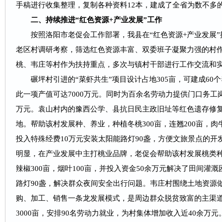
手稿进行收集整理，复制各种资料12本，建成了全省为数不多
二、持续推进“红色资源+产业发展”工作
按照洛阳市老促会工作部署，我县在“红色资源+产业发展”
老区村调研考察，筛选红色资源丰富、双委班子凝聚力强的村
桃、韦庄等村作为扶持重点，多次与镇村干部进行工作交流和
碾坪村引进的“菜虾共生”项目设计占地305亩，可建成60个
此一项产值可达7000万元。同时为百余名劳动力提供门口务工
万元。袁山村内的豫西公学、县抗日民主政旧址等红色遗存修
地。帮助该村发展种、养业，种植冬桃300亩，连翘200亩，肉牛
投入特殊经费10万元安装太阳能路灯90盏，方便文旅景点的
明显，在产业发展中主打桃业品牌，老促会帮助该村发展桃类种植
辣椒300亩，烟叶100亩，并投入资金50余万元解决了田间灌
路灯90盏，解决群众夜间安全出行问题。韦庄村围绕土地资源
购、加工、销售一条龙发展模式，是周边群众脱贫致富的主渠道
3000亩，安排90名劳动力就业，为村集体增加收入近40余万