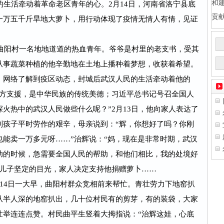
和
生活牵动着革命老区青年的心。2月14日，河南省洛宁县底
贡
一万五千斤旱地大萝卜，用行动体现了疫情无情人有情，见证
曲阳村一名地地道道的热血青年。爷爷是村里的老支书，受其
从事蔬菜种植的他辛勤地在土地上播种着梦想，收获着希望。
、网络了解到疫区动态，封城后武汉人民的生活牵动着他的
八方支援，是中华民族的传统美德；习近平总书记号召全国人
火热中的武汉人民做些什么呢？”2月13日，他向家人表达了
到孩子平时劳作的艰辛，母亲说到：“辉，你想好了吗？你刚
能卖一万多元呀……”治辉说：“妈，现在是非常时期，武汉
助的时候，急需要全国人民的帮助，和他们相比，我的处境好
着儿子坚定的目光，家人决定支持他捐赠萝卜……
14日一大早，曲阳村群众竞相前来帮忙。青壮劳力下地窑扒
从半人深的地窑扒出，几十位村民有的剪芽，有的装袋，大家
壮举连连点赞。村民曲平生竖着大拇指说：“治辉这娃，心底