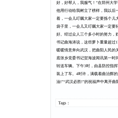
好，好帮人，我服气！”在郑州大学
他用行动给我树立了榜样，我以后
着，一会儿叮嘱大家一定要拣个儿
袋子里，一会儿又叮嘱大家一定要
好。经过众人三个多小时的努力，贮
书记曲海涛说，这些萝卜重量超过1
暖暖情意奔向武汉，把曲阳人民的
底张乡党委书记贺海波闻讯第一时
转送车辆。下午3时，由县防控指
装上了车。4时许，满载着曲治辉的
油!”“武汉必胜!”的祝福声中离开
Tags：