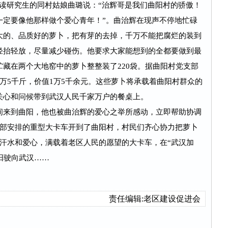
读研究生的同村姑娘曲璐说：“治辉哥是我们曲阳村的骄傲！
一定要像他那样做个爱心青年！”。曲治辉在现声不停地忙碌
大的、品质好的萝卜，把有芽的去掉，千万不能把腐烂的装到
轻抬轻放，尽量减少碰伤。他要求大家能想到的全都要做到最
藏在两个大地窑中的萝卜整整装了220袋。据曲阳村党支部
万5千斤，价值1万5千余元。这些萝卜将承载着曲阳村群众的
关心和问候带到武汉人民千家万户的餐桌上。
间来到曲阳，他也被曲治辉的爱心之举所感动，立即帮助协调
挥部安排的重型大卡车开到了曲阳村，村民们齐心协力把萝卜
汗水和爱心，满载着老区人民的愿望的大卡车，在“武汉加
曲阳驶向武汉……
责任编辑:老区建设促进会