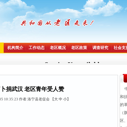
机构简介
工作动态
老区概况
老区政策
调查研究
社会支
卜捐武汉 老区青年受人赞
中
和
5 10:35:23
作者:洛宁县老促会 【
大
中
小
】
的
（
区