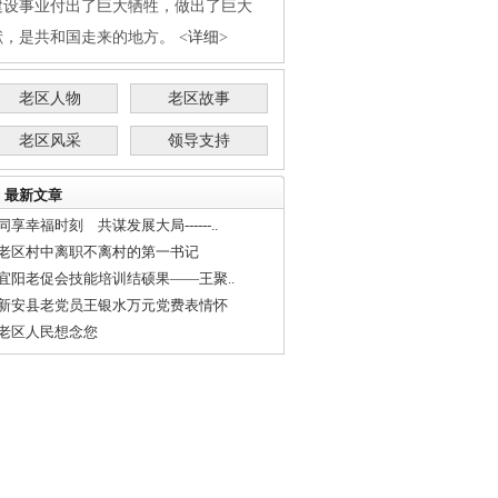
建设事业付出了巨大牺牲，做出了巨大
献，是共和国走来的地方。 <
详细
>
老区人物
老区故事
老区风采
领导支持
最新文章
同享幸福时刻 共谋发展大局------..
老区村中离职不离村的第一书记
宜阳老促会技能培训结硕果——王聚..
新安县老党员王银水万元党费表情怀
老区人民想念您