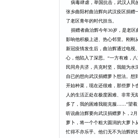
病毒肆虐，举国抗击，武汉人民的
张乡曲阳村曲治辉向武汉疫区捐赠
了老区青年的时代担当。
捐赠者曲治辉今年30岁，是老区
影响他积极上进、热心邻里。刚刚
新冠疫情发生后，曲治辉通过电视
心，他陷入了深思。“一方有难，
民同舟共济，共克时坚，我能为水深
自已的想向武汉捐赠萝卜想法。想
开始种菜，现在还很难，那些萝卜也
人的生活正处在极度困难、非常无
多了，我的困难我能克服……”望
听说曲治辉要向武汉捐赠萝卜，2月
萝卜，将一个个粗大圆润的大萝卜
忙得不亦乐乎。他们无不为治辉的