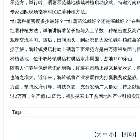
示范方，举行岭上硒薯示范基地移栽种植启动仪式。特邀河南
专家团队现场指导村民红薯种植方法。
“红薯种植密度多少最好？”“红薯苗浅栽好？还是深栽好？”在
红薯种植方法，详细讲解薯苗长短与入土节数、种植密度及高
观摩交流学习。随后，田间地头，到处都是大家忙碌种植红薯
据了解，鸦岭镇樊店村岭上硒薯千亩示范方是由万家福集团与
种植基地，位于鸦岭镇樊店村樊店水库周围，占地1100余亩。
随着人们养生保健意识的增强，红薯在市场上越来越受欢迎，
也随之增大。近年来，鸦岭镇将产业发展作为打赢脱贫攻坚战
力点，坚持政府引导、科技兴农，充分发动广大群众，持之以
过2万亩，年产值1.3亿元，初步探索出了贫困地区产业引领实
Tags：
【
大
中
小
】【
打印
】